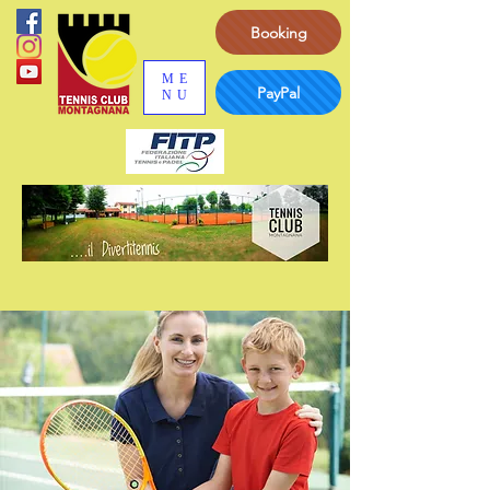
Booking
ME
PayPal
NU