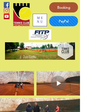
Booking
ME
PayPal
NU